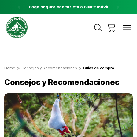
ores a $60
Pago seguro con tarjeta o SINPE móvil
Tienda 
Envíos a todo el país con Correos de
Costa Rica
Home
Consejos y Recomendaciones
Guías de compra
Consejos y Recomendaciones