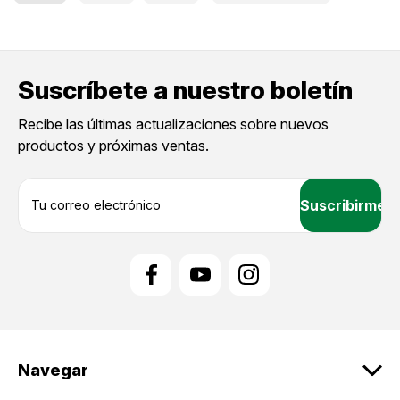
Suscríbete a nuestro boletín
Recibe las últimas actualizaciones sobre nuevos
productos y próximas ventas.
D
i
r
e
c
c
i
ó
n
d
Navegar
e
c