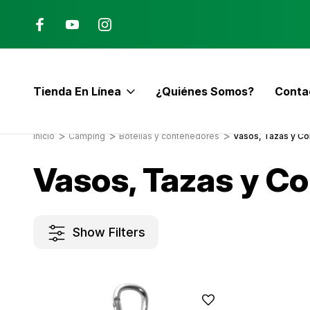
Ana, Costa Rica
ENVÍO GRATIS con pedidos mayor
$60
Tienda En Línea
¿Quiénes Somos?
Conta
E
Inicio
Camping
Botellas y contenedores
Vasos, Tazas y C
Vasos, Tazas y C
Show Filters