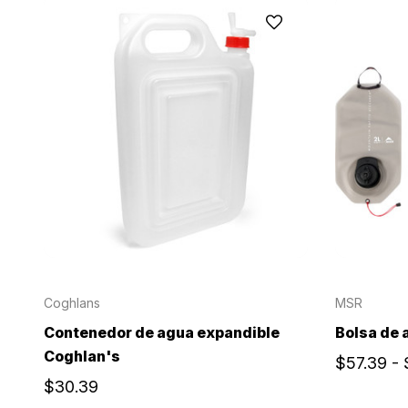
Coghlans
MSR
Contenedor de agua expandible
Bolsa de 
Coghlan's
$57.39 -
$30.39