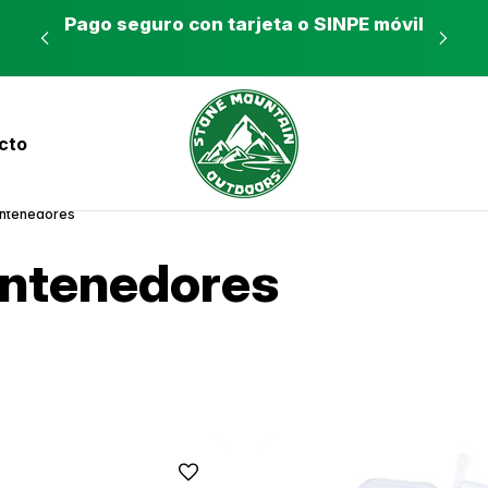
es a
Pago seguro con tarjeta o SINPE móvil
Tie
cto
nvíos a todo el país con Correos de Costa Ri
ontenedores
ontenedores