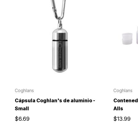
Coghlans
Coghlans
Cápsula Coghlan's de aluminio -
Contened
Small
Alls
$6.69
$13.99