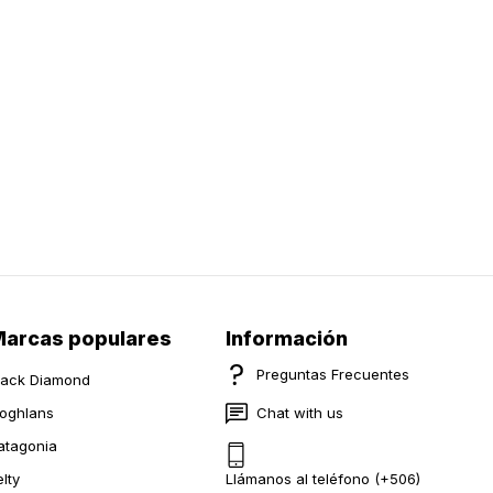
arcas populares
Información
Preguntas Frecuentes
lack Diamond
oghlans
Chat with us
atagonia
elty
Llámanos al teléfono (+506)