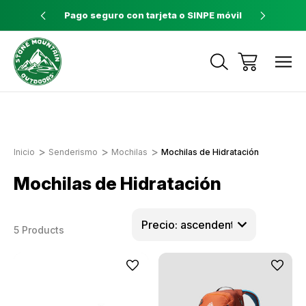
ores a $60
Pago seguro con tarjeta o SINPE móvil
Tienda 
Envíos a todo el país con Correos de
Costa Rica
Inicio
Senderismo
Mochilas
Mochilas de Hidratación
Mochilas de Hidratación
5 Products