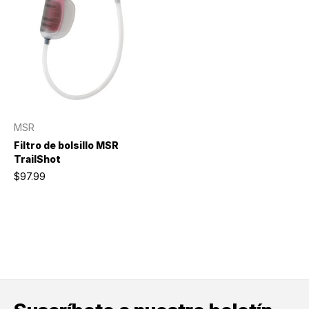
MSR
Filtro de bolsillo MSR
TrailShot
$97.99