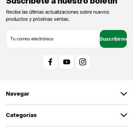
Suscríbete a nuestro boletín
Recibe las últimas actualizaciones sobre nuevos
productos y próximas ventas.
D
i
r
e
c
c
i
ó
n
d
Navegar
e
c
o
r
Categorías
r
e
o