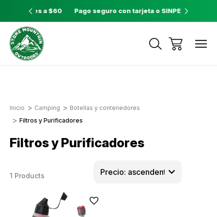
yores a $60
Pago seguro con tarjeta o SINPE móvil
Tienda
Envíos a todo el país con Correos de
Costa Rica
Inicio
Camping
Botellas y contenedores
Filtros y Purificadores
Filtros y Purificadores
1 Products