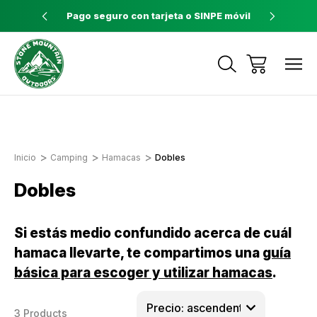
ores a $60
Pago seguro con tarjeta o SINPE móvil
Tienda 
Envíos a todo el país con Correos de
Costa Rica
Inicio
Camping
Hamacas
Dobles
Dobles
Si estás medio confundido acerca de cuál
hamaca llevarte, te compartimos una
guía
básica para escoger y utilizar hamacas
.
3 Products