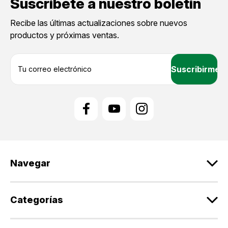
Suscríbete a nuestro boletín
Recibe las últimas actualizaciones sobre nuevos
productos y próximas ventas.
D
i
r
e
c
c
i
ó
n
d
Navegar
e
c
o
r
Categorías
r
e