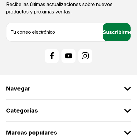
Recibe las últimas actualizaciones sobre nuevos
productos y próximas ventas.
D
i
r
e
c
c
i
ó
n
d
Navegar
e
c
o
r
Categorías
r
e
o
Marcas populares
e