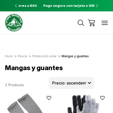
ores a $60
Pago seguro con tarjeta o SINPE móvil
Tienda 
Envíos a todo el país con Correos de
Costa Rica
Inicio
Pesca
Protección solar
Mangas y guantes
Mangas y guantes
2 Products