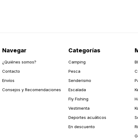
Navegar
Categorías
M
¿Quiénes somos?
Camping
B
Contacto
Pesca
C
Envíos
Senderismo
P
Consejos y Recomendaciones
Escalada
K
Fly Fishing
H
Vestimenta
K
Deportes acuáticos
S
En descuento
R
G