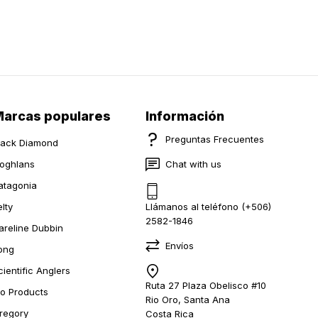
arcas populares
Información
Preguntas Frecuentes
lack Diamond
oghlans
Chat with us
atagonia
elty
Llámanos al teléfono (+506)
2582-1846
areline Dubbin
Envíos
ong
cientific Anglers
Ruta 27 Plaza Obelisco #10
io Products
Rio Oro, Santa Ana
regory
Costa Rica