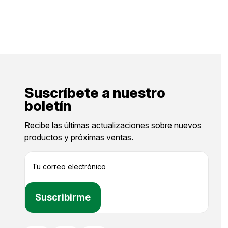
Suscríbete a nuestro
boletín
Recibe las últimas actualizaciones sobre nuevos
productos y próximas ventas.
D
i
r
e
c
c
i