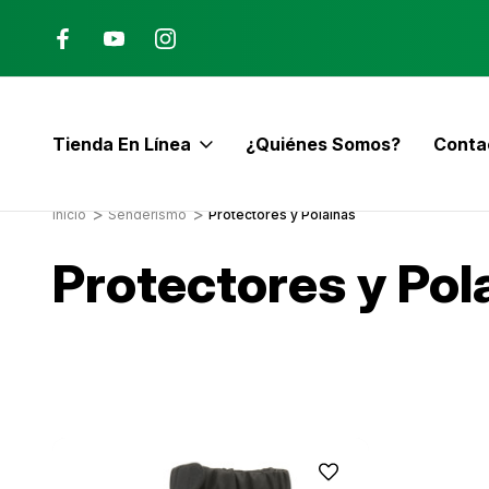
Ana, Costa Rica
ENVÍO GRATIS con pedidos mayor
$60
Tienda En Línea
¿Quiénes Somos?
Conta
E
Inicio
Senderismo
Protectores y Polainas
Protectores y Pol