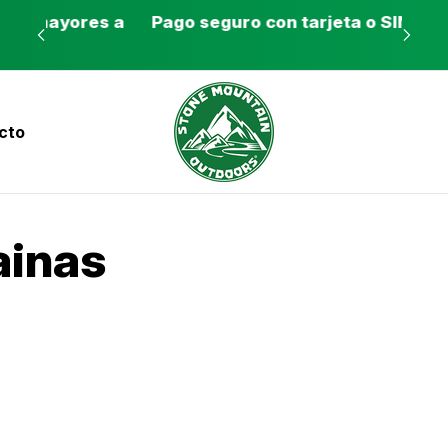
es a
Pago seguro con tarjeta o SINPE móvil
Tie
cto
nvíos a todo el país con Correos de Costa Ri
ainas