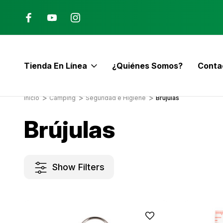
Ana, Costa Rica
ENVÍO GRATIS con pedidos mayor
$60
Tienda En Línea
¿Quiénes Somos?
Conta
E
Inicio
Camping
Seguridad e Higiene
Brújulas
Brújulas
Show Filters