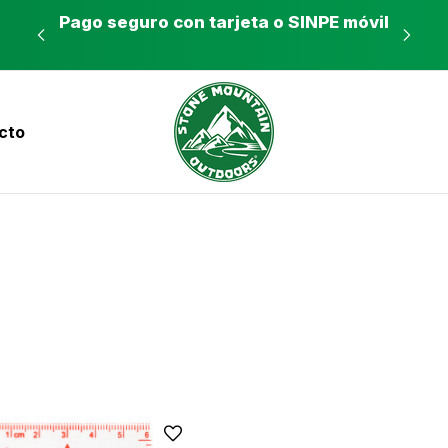
es a
Pago seguro con tarjeta o SINPE móvil
Tie
cto
nvíos a todo el país con Correos de Costa Ri