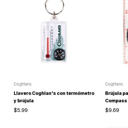
Coghlans
Coghlans
Llavero Coghlan's con termómetro
Brújula p
y brújula
Compass
$5.99
$9.69