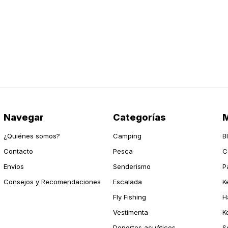
Navegar
Categorías
M
¿Quiénes somos?
Camping
B
Contacto
Pesca
C
Envíos
Senderismo
P
Consejos y Recomendaciones
Escalada
K
Fly Fishing
H
Vestimenta
K
Deportes acuáticos
S