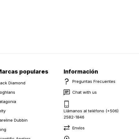
arcas populares
Información
Preguntas Frecuentes
lack Diamond
oghlans
Chat with us
atagonia
elty
Llámanos al teléfono (+506)
2582-1846
areline Dubbin
Envíos
ong
cientific Anglers