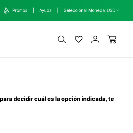
nda física en Santa Ana, Costa Rica
ENVÍO GRATIS
Promos
Ayuda
Seleccionar Moneda: USD
ca
ra decidir cuál es la opción indicada, te