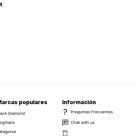
R
arcas populares
Información
Preguntas Frecuentes
lack Diamond
oghlans
Chat with us
atagonia