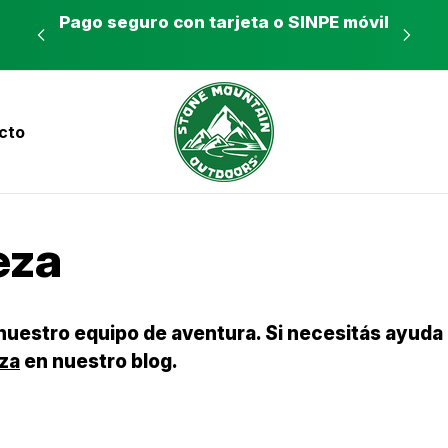
es a
Pago seguro con tarjeta o SINPE móvil
Tie
cto
nvíos a todo el país con Correos de Costa Ri
eza
estro equipo de aventura. Si necesitás ayuda pa
za
en nuestro blog.