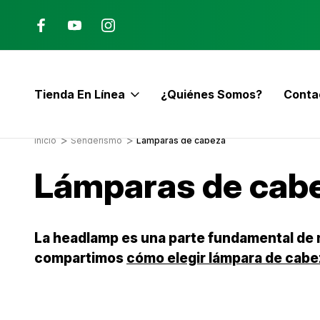
Ana, Costa Rica
ENVÍO GRATIS con pedidos mayor
$60
Tienda En Línea
¿Quiénes Somos?
Conta
E
Inicio
Senderismo
Lámparas de cabeza
Lámparas de cab
La headlamp es una parte fundamental de nu
compartimos
cómo elegir lámpara de cabe