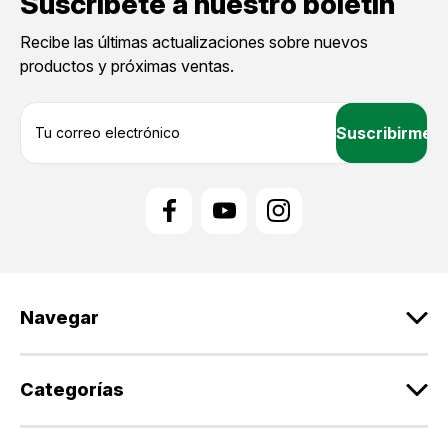
Suscríbete a nuestro boletín
Recibe las últimas actualizaciones sobre nuevos
productos y próximas ventas.
D
i
r
e
c
c
i
ó
n
d
Navegar
e
c
o
r
Categorías
r
e