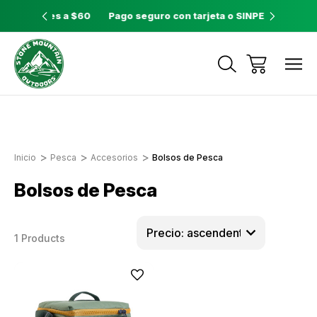
ores a $60
Pago seguro con tarjeta o SINPE móvil
Tienda 
Envíos a todo el país con Correos de
Costa Rica
Inicio
Pesca
Accesorios
Bolsos de Pesca
Bolsos de Pesca
1 Products