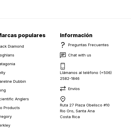
arcas populares
Información
Preguntas Frecuentes
lack Diamond
oghlans
Chat with us
atagonia
elty
Llámanos al teléfono (+506)
2582-1846
areline Dubbin
Envíos
ong
cientific Anglers
Ruta 27 Plaza Obelisco #10
io Products
Rio Oro, Santa Ana
regory
Costa Rica
erkley