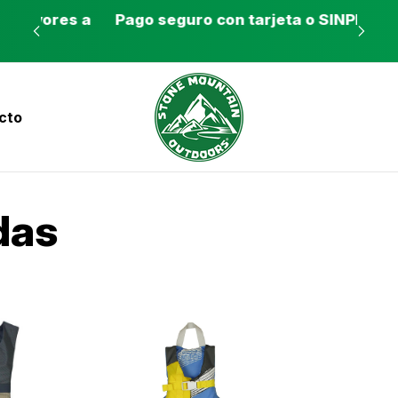
es a
Pago seguro con tarjeta o SINPE móvil
Tie
cto
nvíos a todo el país con Correos de Costa Ri
das