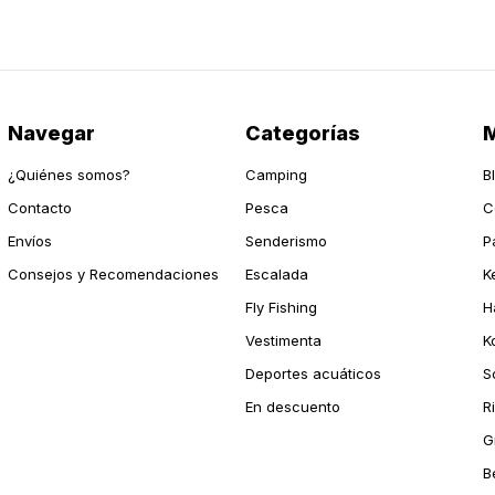
Navegar
Categorías
M
¿Quiénes somos?
Camping
B
Contacto
Pesca
C
Envíos
Senderismo
P
Consejos y Recomendaciones
Escalada
K
Fly Fishing
H
Vestimenta
K
Deportes acuáticos
S
En descuento
R
G
B