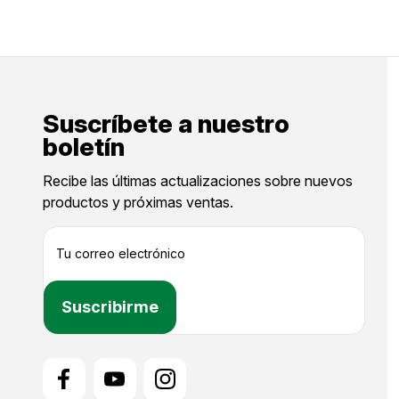
Suscríbete a nuestro
boletín
Recibe las últimas actualizaciones sobre nuevos
productos y próximas ventas.
D
i
r
e
c
c
i
ó
n