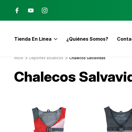
Ana, Costa Rica
ENVÍO GRATIS con pedidos mayor
$60
Tienda En Línea
¿Quiénes Somos?
Conta
E
Inicio
Deportes acuáticos
Chalecos Salvavidas
Chalecos Salvavi