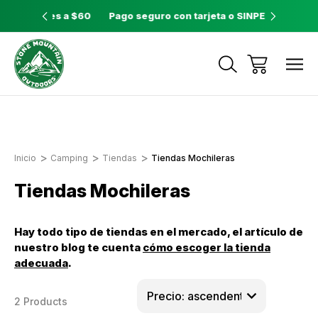
ores a $60
Pago seguro con tarjeta o SINPE móvil
Tienda 
Envíos a todo el país con Correos de
Costa Rica
Inicio
Camping
Tiendas
Tiendas Mochileras
Tiendas Mochileras
Hay todo tipo de tiendas en el mercado, el artículo de
nuestro blog te cuenta
cómo escoger la tienda
adecuada
.
2 Products