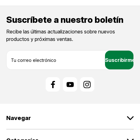
Suscríbete a nuestro boletín
Recibe las últimas actualizaciones sobre nuevos
productos y próximas ventas.
D
i
r
e
c
c
i
ó
n
d
Navegar
e
c
o
r