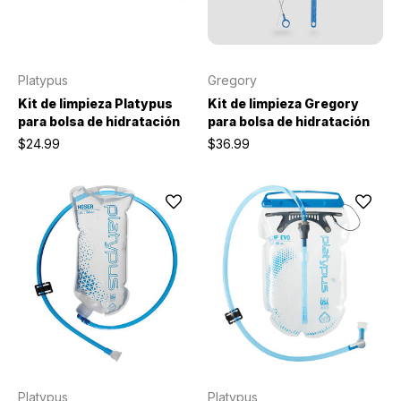
Platypus
Gregory
Kit de limpieza Platypus
Kit de limpieza Gregory
para bolsa de hidratación
para bolsa de hidratación
$24.99
$36.99
Platypus
Platypus