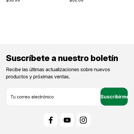
Suscríbete a nuestro boletín
Recibe las últimas actualizaciones sobre nuevos
productos y próximas ventas.
D
i
r
e
c
c
i