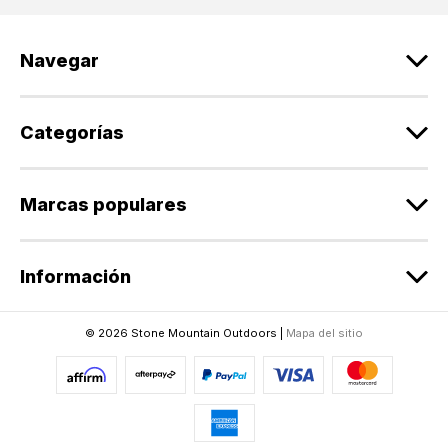
ó
n
d
Navegar
e
c
o
r
Categorías
r
e
o
Marcas populares
e
l
e
Información
c
t
r
© 2026 Stone Mountain Outdoors |
Mapa del sitio
ó
n
i
c
o