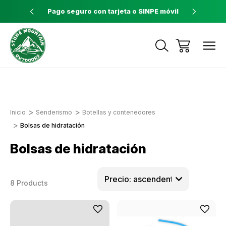
ores a $60
Pago seguro con tarjeta o SINPE móvil
Tienda 
Envíos a todo el país con Correos de
Costa Rica
Inicio
Senderismo
Botellas y contenedores
Bolsas de hidratación
Bolsas de hidratación
8 Products