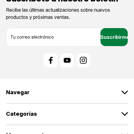
Recibe las últimas actualizaciones sobre nuevos
productos y próximas ventas.
D
i
r
e
c
c
i
ó
n
d
Navegar
e
c
o
r
Categorías
r
e
o