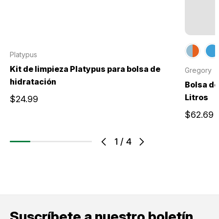
Platypus
Kit de limpieza Platypus para bolsa de
Gregory
hidratación
Bolsa de
Litros
$24.99
$62.69
1
/
4
Suscríbete a nuestro boletín