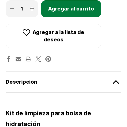
Only
Disminuir
Aumentar
Existencias
la
la
cantidad
cantidad
actuales:
de
de
Kit
Kit
de
de
limpieza
limpieza
Agregar a la lista de
Gregory
Gregory
para
para
deseos
bolsa
bolsa
de
de
hidratación
hidratación
Descripción
Kit de limpieza para bolsa de
hidratación