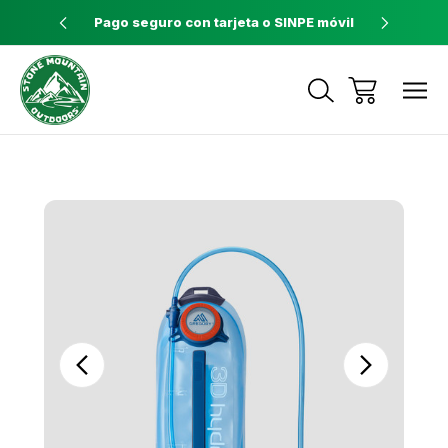
ores a $60
Pago seguro con tarjeta o SINPE móvil
Tienda 
Envíos a todo el país con Correos de
Costa Rica
Sale