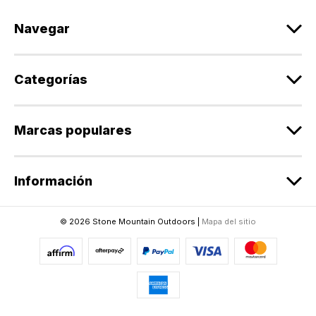
n
d
Navegar
e
c
o
r
Categorías
r
e
o
Marcas populares
e
l
e
Información
c
t
r
© 2026 Stone Mountain Outdoors |
Mapa del sitio
ó
n
i
c
o