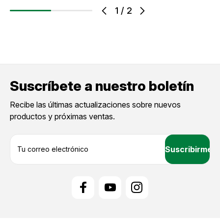
1
/
2
Suscríbete a nuestro boletín
Recibe las últimas actualizaciones sobre nuevos
productos y próximas ventas.
D
i
r
e
c
c
i
ó