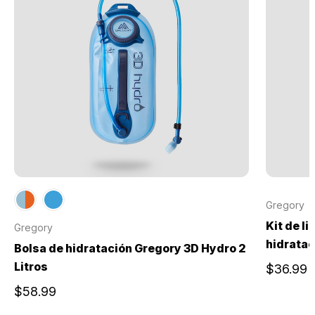
Gregory
Kit de l
Gregory
hidratac
Bolsa de hidratación Gregory 3D Hydro 2
Litros
$36.99
$58.99