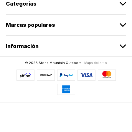
r
Categorías
r
e
o
Marcas populares
e
l
e
Información
c
t
r
© 2026 Stone Mountain Outdoors |
Mapa del sitio
ó
n
i
c
o