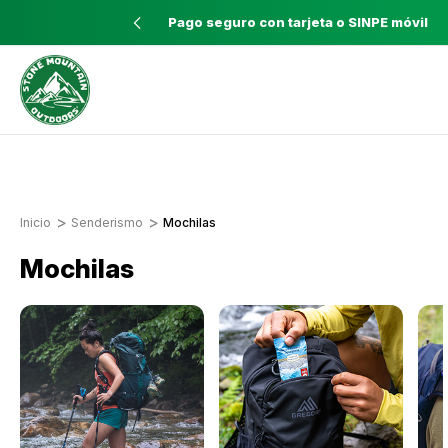
didos mayores a $60
Pago seguro con tarjeta o SINPE móvil
Envíos a todo el país con Correos de
Costa Rica
Inicio
Senderismo
Mochilas
Mochilas