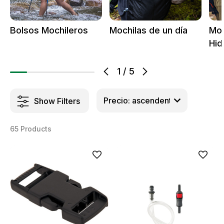
Bolsos Mochileros
Mochilas de un día
Moc
Hid
1
/
5
Show Filters
65 Products