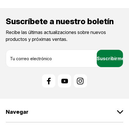
Suscríbete a nuestro boletín
Recibe las últimas actualizaciones sobre nuevos
productos y próximas ventas.
D
i
r
e
c
c
i
ó
n
d
Navegar
e
c
o