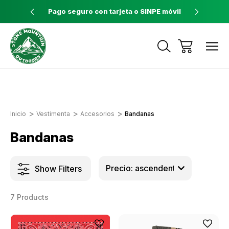
ores a $60
Pago seguro con tarjeta o SINPE móvil
Tienda 
Envíos a todo el país con Correos de
Costa Rica
Inicio
Vestimenta
Accesorios
Bandanas
Bandanas
Show Filters
7 Products