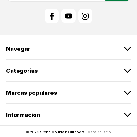
e
c
c
i
ó
n
d
Navegar
e
c
o
r
Categorías
r
e
o
Marcas populares
e
l
e
Información
c
t
r
© 2026 Stone Mountain Outdoors |
Mapa del sitio
ó