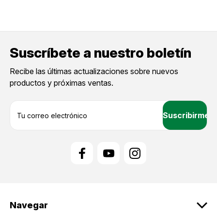
Suscríbete a nuestro boletín
Recibe las últimas actualizaciones sobre nuevos
productos y próximas ventas.
D
i
r
e
c
c
i
ó
n
d
Navegar
e