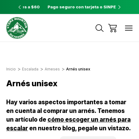
ores a $60
Pago seguro con tarjeta o SINPE móvil
Tienda 
Envíos a todo el país con Correos de
Costa Rica
Inicio
Escalada
Arneses
Arnés unisex
Arnés unisex
Hay varios aspectos importantes a tomar
en cuenta al comprar un arnés. Tenemos
un artículo de
cómo escoger un arnés para
escalar
en nuestro blog, pegale un vistazo.