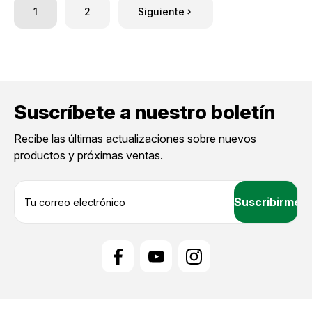
1
2
Siguiente
Suscríbete a nuestro boletín
Recibe las últimas actualizaciones sobre nuevos
productos y próximas ventas.
D
i
r
e
c
c
i
ó
n