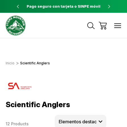
ores a $60
Pago seguro con tarjeta o SINPE móvil
Tienda 
Envíos a todo el país con Correos de
Costa Rica
Inicio
Scientific Anglers
Scientific Anglers
12 Products