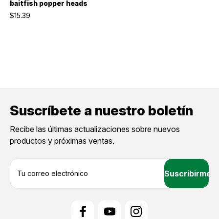
baitfish popper heads
$15.39
Suscríbete a nuestro boletín
Recibe las últimas actualizaciones sobre nuevos
productos y próximas ventas.
D
i
r
e
c
c