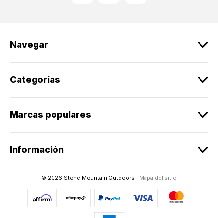
i
ó
n
d
Navegar
e
c
o
r
Categorías
r
e
o
Marcas populares
e
l
e
Información
c
t
r
© 2026 Stone Mountain Outdoors |
Mapa del sitio
ó
n
i
c