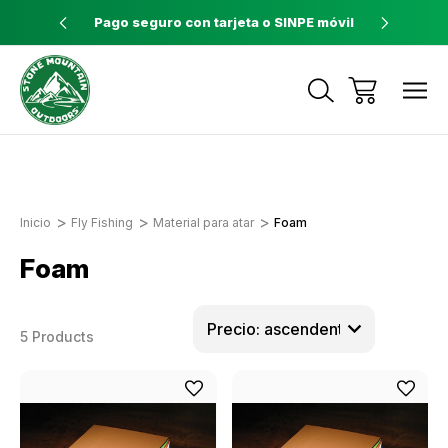
ores a $60
Pago seguro con tarjeta o SINPE móvil
Tienda 
Envíos a todo el país con Correos de
Costa Rica
Inicio
Fly Fishing
Material para atar
Foam
Foam
5 Products