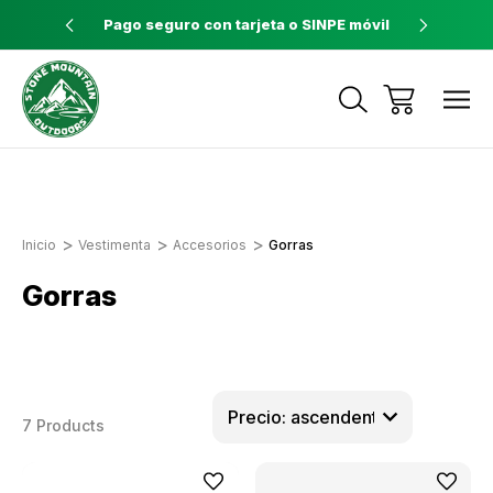
ores a $60
Pago seguro con tarjeta o SINPE móvil
Tienda 
Envíos a todo el país con Correos de
Costa Rica
Inicio
Vestimenta
Accesorios
Gorras
Gorras
7 Products