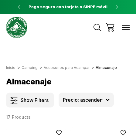
ores a $60
Pago seguro con tarjeta o SINPE móvil
Tienda 
Envíos a todo el país con Correos de
Costa Rica
Inicio
Camping
Accesorios para Acampar
Almacenaje
Almacenaje
Show Filters
17 Products