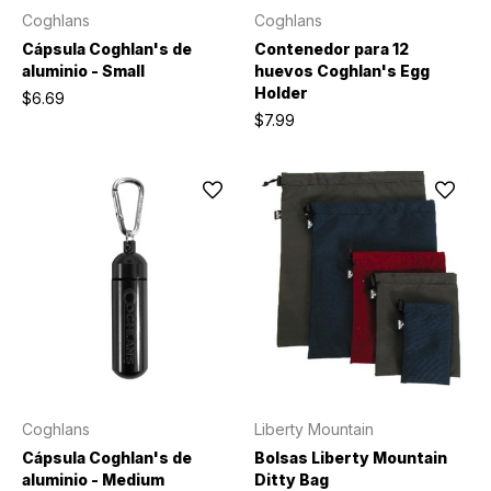
Coghlans
Coghlans
Cápsula Coghlan's de
Contenedor para 12
aluminio - Small
huevos Coghlan's Egg
Holder
$6.69
$7.99
Coghlans
Liberty Mountain
Cápsula Coghlan's de
Bolsas Liberty Mountain
aluminio - Medium
Ditty Bag