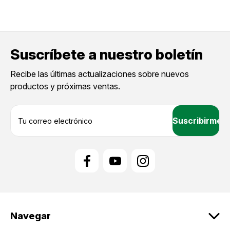
Suscríbete a nuestro boletín
Recibe las últimas actualizaciones sobre nuevos
productos y próximas ventas.
D
i
r
e
c
c
i
ó
n
d
Navegar
e
c