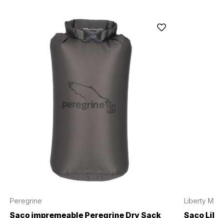
Peregrine
Liberty Mo
Saco impremeable Peregrine Dry Sack
Saco Lib