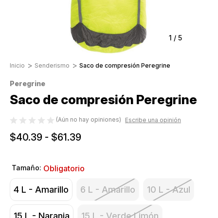
1
/
5
Inicio
Senderismo
Saco de compresión Peregrine
Peregrine
Saco de compresión Peregrine
(Aún no hay opiniones)
Escribe una opinión
$40.39 - $61.39
Tamaño:
Obligatorio
4 L - Amarillo
6 L - Amarillo
10 L - Azul
15 L - Naranja
15 L - Verde Limón