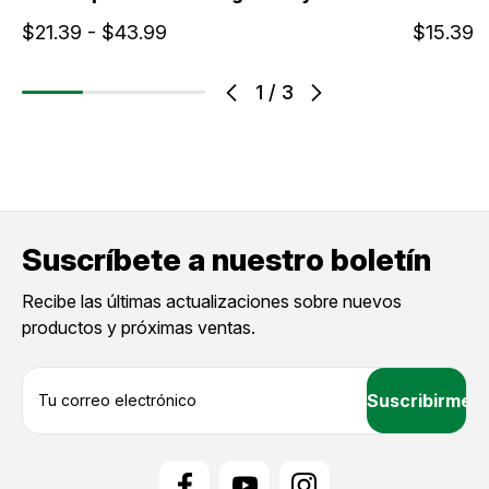
$21.39 - $43.99
$15.39 
1
/
3
Suscríbete a nuestro boletín
Recibe las últimas actualizaciones sobre nuevos
productos y próximas ventas.
D
i
r
e
c