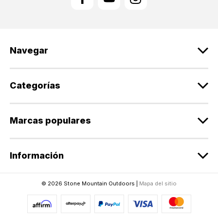
c
i
ó
n
d
Navegar
e
c
o
r
Categorías
r
e
o
Marcas populares
e
l
e
Información
c
t
r
© 2026 Stone Mountain Outdoors |
Mapa del sitio
ó
n
i
c