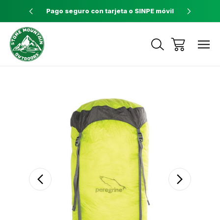
ores a $60
Pago seguro con tarjeta o SINPE móvil
Tienda 
Envíos a todo el país con Correos de
Costa Rica
Sale