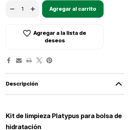
Only
Disminuir
Aumentar
Existencias
la
la
cantidad
cantidad
actuales:
de
de
Kit
Kit
de
de
limpieza
limpieza
Agregar a la lista de
Platypus
Platypus
para
para
deseos
bolsa
bolsa
de
de
hidratación
hidratación
Descripción
Kit de limpieza Platypus para bolsa de
hidratación