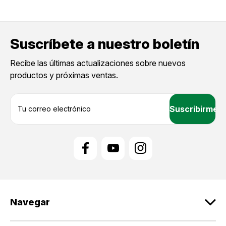
Suscríbete a nuestro boletín
Recibe las últimas actualizaciones sobre nuevos
productos y próximas ventas.
D
i
r
e
c
c
i
ó
n
d
Navegar
e
c
o