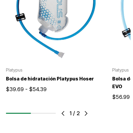
Platypus
Platypus
Bolsa de hidratación Platypus Hoser
Bolsa de
EVO
$39.69 - $54.39
$56.99 
1
/
2