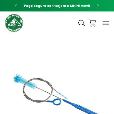
ores a $60
Pago seguro con tarjeta o SINPE móvil
Tienda 
Envíos a todo el país con Correos de
Costa Rica
Sale