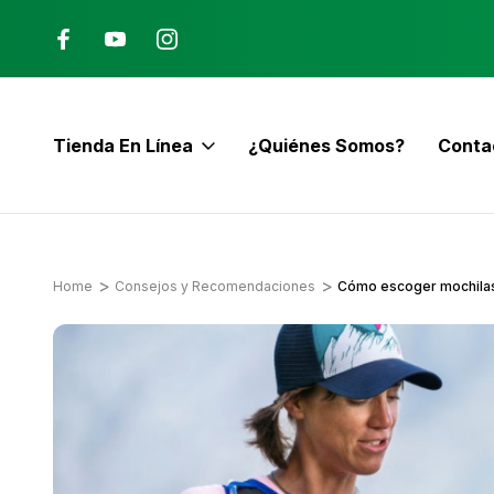
Ana, Costa Rica
ENVÍO GRATIS con pedidos mayor
$60
Tienda En Línea
¿Quiénes Somos?
Conta
E
Home
Consejos y Recomendaciones
Cómo escoger mochilas