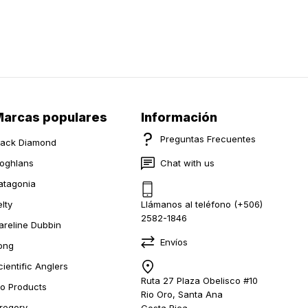
arcas populares
Información
Preguntas Frecuentes
lack Diamond
oghlans
Chat with us
atagonia
elty
Llámanos al teléfono (+506)
2582-1846
areline Dubbin
Envíos
ong
cientific Anglers
Ruta 27 Plaza Obelisco #10
io Products
Rio Oro, Santa Ana
regory