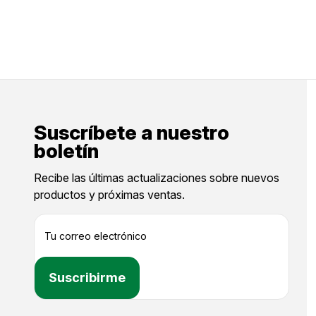
Suscríbete a nuestro
boletín
Recibe las últimas actualizaciones sobre nuevos
productos y próximas ventas.
D
i
r
e
c
c
i