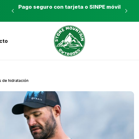
es a
Pago seguro con tarjeta o SINPE móvil
Tie
cto
nvíos a todo el país con Correos de Costa Ri
 de hidratación