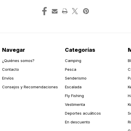
Navegar
Categorías
M
¿Quiénes somos?
Camping
B
Contacto
Pesca
C
Envíos
Senderismo
P
Consejos y Recomendaciones
Escalada
K
Fly Fishing
H
Vestimenta
K
Deportes acuáticos
S
En descuento
R
G