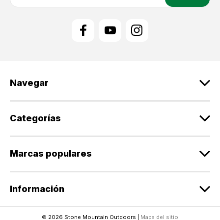
r
e
c
c
i
ó
n
d
Navegar
e
c
o
r
Categorías
r
e
o
Marcas populares
e
l
e
Información
c
t
r
© 2026 Stone Mountain Outdoors |
Mapa del sitio
ó