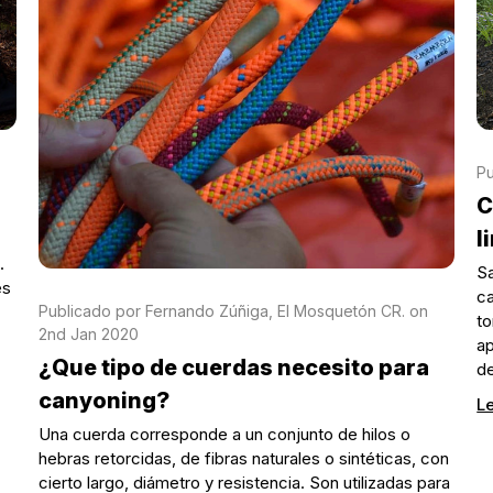
Pu
C
l
.
Sa
es
ca
Publicado por Fernando Zúñiga, El Mosquetón CR. on
to
2nd Jan 2020
ap
¿Que tipo de cuerdas necesito para
d
canyoning?
L
Una cuerda corresponde a un conjunto de hilos o
hebras retorcidas, de fibras naturales o sintéticas, con
cierto largo, diámetro y resistencia. Son utilizadas para