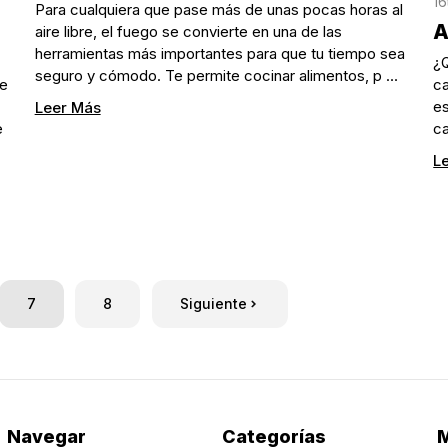
16
Para cualquiera que pase más de unas pocas horas al
A
aire libre, el fuego se convierte en una de las
herramientas más importantes para que tu tiempo sea
¿Q
seguro y cómodo. Te permite cocinar alimentos, p …
se
c
es
Leer Más
e
ca
L
7
8
Siguiente
Navegar
Categorías
M