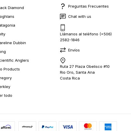
Preguntas Frecuentes
lack Diamond
oghlans
Chat with us
atagonia
elty
Llámanos al teléfono (+506)
2582-1846
areline Dubbin
Envíos
ong
cientific Anglers
Ruta 27 Plaza Obelisco #10
io Products
Rio Oro, Santa Ana
regory
Costa Rica
erkley
er todo