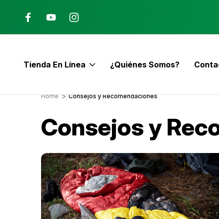
Ana, Costa Rica
ENVÍO GRATIS con pedidos mayor
$60
Tienda En Línea
¿Quiénes Somos?
Conta
E
Home
Consejos y Recomendaciones
Consejos y Rec