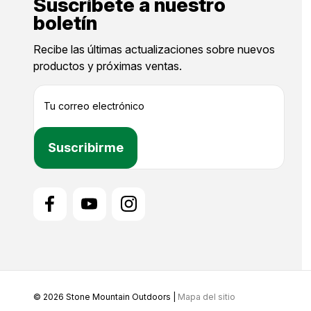
Suscríbete a nuestro
boletín
Recibe las últimas actualizaciones sobre nuevos
productos y próximas ventas.
D
i
r
e
c
c
i
ó
n
d
e
c
o
r
r
© 2026 Stone Mountain Outdoors |
Mapa del sitio
e