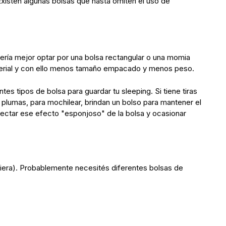
Existen algunas bolsas que hasta omiten el uso de
ería mejor optar por una bolsa rectangular o una momia
terial y con ello menos tamaño empacado y menos peso.
s tipos de bolsa para guardar tu sleeping. Si tiene tiras
 plumas, para mochilear, brindan un bolso para mantener el
ectar ese efecto "esponjoso" de la bolsa y ocasionar
iera). Probablemente necesités diferentes bolsas de