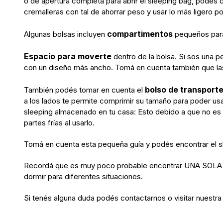
o de apertura completa para abrir el sleeping bag, podés c
cremalleras con tal de ahorrar peso y usar lo más ligero po
compartimentos
Algunas bolsas incluyen
pequeños para 
Espacio para moverte
dentro de la bolsa. Si sos una 
con un diseño más ancho. Tomá en cuenta también que la
bolso de transport
También podés tomar en cuenta el
a los lados te permite comprimir su tamaño para poder usa
sleeping almacenado en tu casa: Esto debido a que no es
partes frías al usarlo.
Tomá en cuenta esta pequeña guía y podés encontrar el s
Recordá que es muy poco probable encontrar UNA SOLA par
dormir para diferentes situaciones.
Si tenés alguna duda podés contactarnos o visitar nuestra t