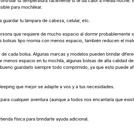
ontrolar tu temperatura fácilmente si te da calor a media noche. 
sible para mochilear.
guardar tu lámpara de cabeza, celular, etc.
persona que requiere de mucho espacio al dormir probablemente s
s bolsas tipo momia con menos espacio, también reducen el ma
e
de cada bolsa. Algunas marcas y modelos pueden brindar diferente
r menos espacio en tu mochila, algunas bolsas de alta calidad de
 bueno guardarlo siempre todo comprimido, ya que esto puede af
leeping que mejor se adapte a vos y a tus necesidades.
a cualquier aventura (aunque a todos nos encantaría que exist
ienda física para brindarte ayuda adicional.