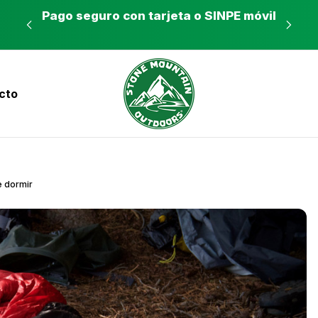
es a
Pago seguro con tarjeta o SINPE móvil
Tie
cto
nvíos a todo el país con Correos de Costa Ri
 dormir