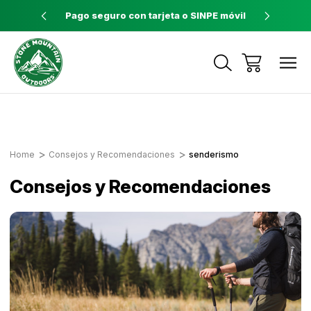
ores a $60
Pago seguro con tarjeta o SINPE móvil
Tienda 
Envíos a todo el país con Correos de
Costa Rica
Home
Consejos y Recomendaciones
senderismo
Consejos y Recomendaciones