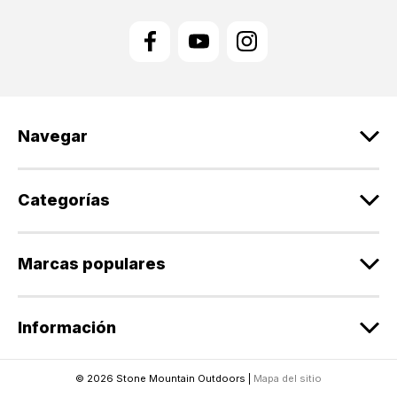
e
c
c
i
ó
n
d
Navegar
e
c
o
r
Categorías
r
e
o
Marcas populares
e
l
e
Información
c
t
r
© 2026 Stone Mountain Outdoors |
Mapa del sitio
ó