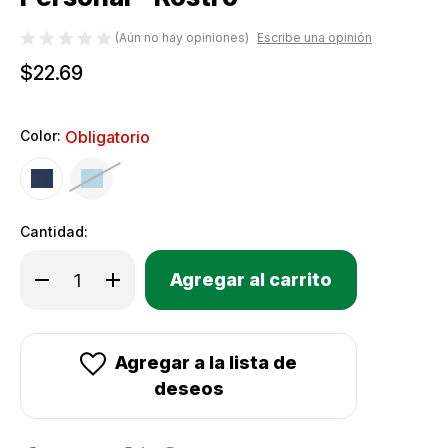
(Aún no hay opiniones)
Escribe una opinión
$22.69
Color:
Obligatorio
Cantidad:
Only
Disminuir
Aumentar
Existencias
la
la
cantidad
cantidad
actuales:
de
de
Toalla
Toalla
de
de
microfibra
microfibra
Agregar a la lista de
PackTowl
PackTowl
Personal
Personal
deseos
-
-
Rostro
Rostro