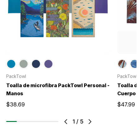
PackTowl
PackTowl
Toalla de microfibra PackTowl Personal -
Toalla d
Manos
Cuerpo
$38.69
$47.99
1
/
5