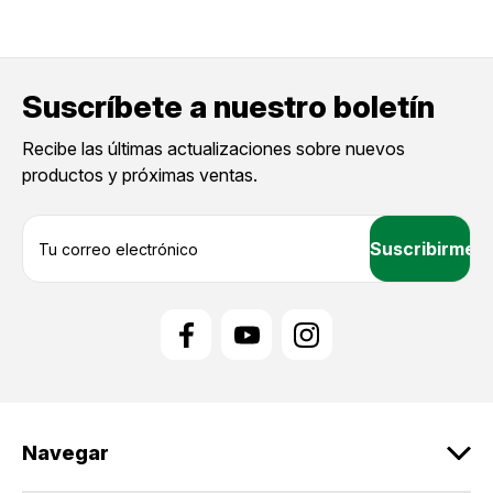
Suscríbete a nuestro boletín
Recibe las últimas actualizaciones sobre nuevos
productos y próximas ventas.
D
i
r
e
c
c
i
ó
n
d
Navegar
e
c