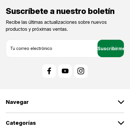
Suscríbete a nuestro boletín
Recibe las últimas actualizaciones sobre nuevos
productos y próximas ventas.
D
i
r
e
c
c
i
ó
n
d
Navegar
e
c
o
r
Categorías
r