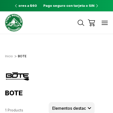
ores a $60
Pago seguro con tarjeta o SINPE móvil
Tienda 
Envíos a todo el país con Correos de
Costa Rica
Inicio
BOTE
BOTE
1 Products