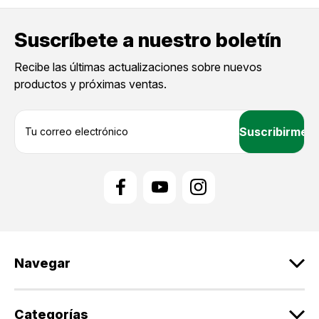
Suscríbete a nuestro boletín
Recibe las últimas actualizaciones sobre nuevos
productos y próximas ventas.
D
i
r
e
c
c
i
ó
n
d
Navegar
e
c
o
r
Categorías