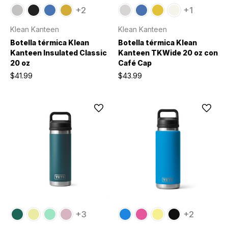
+2
+1
Klean Kanteen
Klean Kanteen
Botella térmica Klean
Botella térmica Klean
Kanteen Insulated Classic
Kanteen TKWide 20 oz con
20 oz
Café Cap
$41.99
$43.99
+3
+2