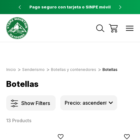
ores a $60
Pago seguro con tarjeta o SINPE móvil
Tienda 
Envíos a todo el país con Correos de
Costa Rica
Inicio
Senderismo
Botellas y contenedores
Botellas
Botellas
Show Filters
13 Products