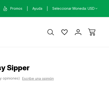
nda física en Santa Ana, Costa Rica
ENVÍO GRATIS
Promos
Ayuda
Seleccionar Moneda: USD
ca
y Sipper
y opiniones)
Escribe una opinión