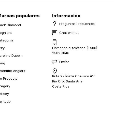
arcas populares
Información
Preguntas Frecuentes
lack Diamond
oghlans
Chat with us
atagonia
elty
Llámanos al teléfono (+506)
2582-1846
areline Dubbin
Envíos
ong
cientific Anglers
Ruta 27 Plaza Obelisco #10
io Products
Rio Oro, Santa Ana
regory
Costa Rica
erkley
er todo