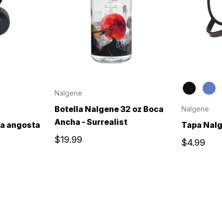
Nalgene
Botella Nalgene 32 oz Boca
Nalgene
Ancha - Surrealist
a angosta
Tapa Nalg
$19.99
$4.99