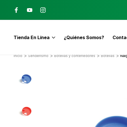
Ana, Costa Rica
ENVÍO GRATIS con pedidos mayor
$60
Tienda En Línea
¿Quiénes Somos?
Conta
E
Inicio
Senderismo
Botellas y contenedores
Botellas
Nal