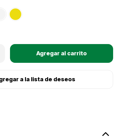
Only
mentar
Existencias
tidad
actuales:
lgene
sy
per
gregar a la lista de deseos