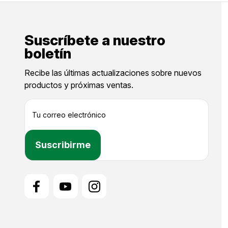
Suscríbete a nuestro
boletín
Recibe las últimas actualizaciones sobre nuevos
productos y próximas ventas.
D
i
r
e
c
c
i
ó
n
d
e
c