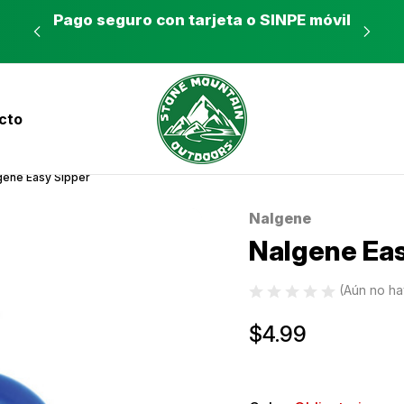
es a
Pago seguro con tarjeta o SINPE móvil
Tie
cto
nvíos a todo el país con Correos de Costa Ri
gene Easy Sipper
Nalgene
Sale
Nalgene Eas
(Aún no ha
$4.99