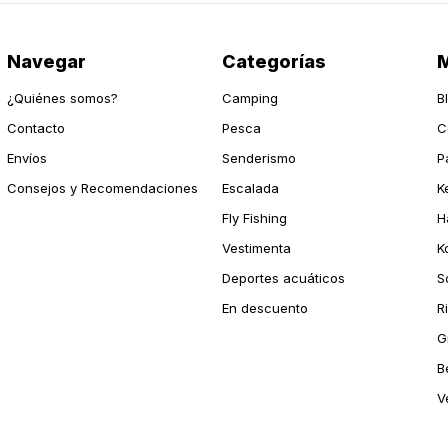
Navegar
Categorías
M
¿Quiénes somos?
Camping
B
Contacto
Pesca
C
Envíos
Senderismo
P
Consejos y Recomendaciones
Escalada
K
Fly Fishing
H
Vestimenta
K
Deportes acuáticos
S
En descuento
R
G
B
V