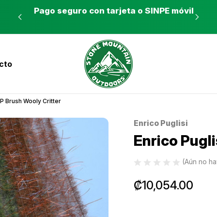
es a
Pago seguro con tarjeta o SINPE móvil
Tie
cto
nvíos a todo el país con Correos de Costa Ri
EP Brush Wooly Critter
Enrico Puglisi
Sale
Enrico Pugli
(Aún no ha
₡10,054.00