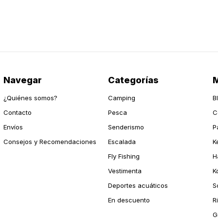
Navegar
Categorías
M
¿Quiénes somos?
Camping
B
Contacto
Pesca
C
Envíos
Senderismo
P
Consejos y Recomendaciones
Escalada
K
Fly Fishing
H
Vestimenta
K
Deportes acuáticos
S
En descuento
R
G