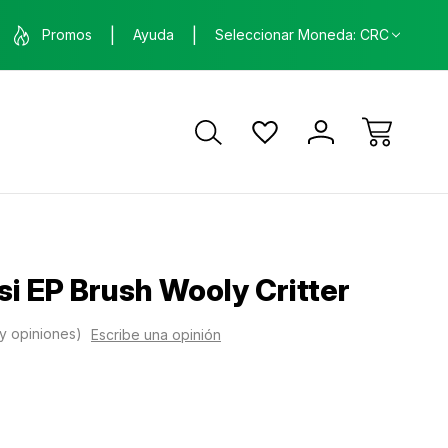
nda física en Santa Ana, Costa Rica
ENVÍO GRATIS
Promos
Ayuda
Seleccionar Moneda: CRC
ca
si EP Brush Wooly Critter
y opiniones)
Escribe una opinión