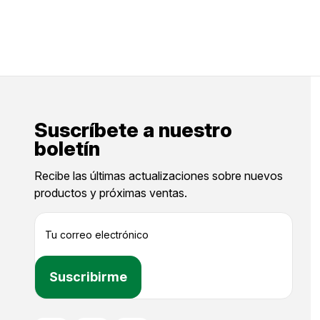
Suscríbete a nuestro
boletín
Recibe las últimas actualizaciones sobre nuevos
productos y próximas ventas.
D
i
r
e
c
c
i