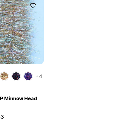
+4
i
EP Minnow Head
43