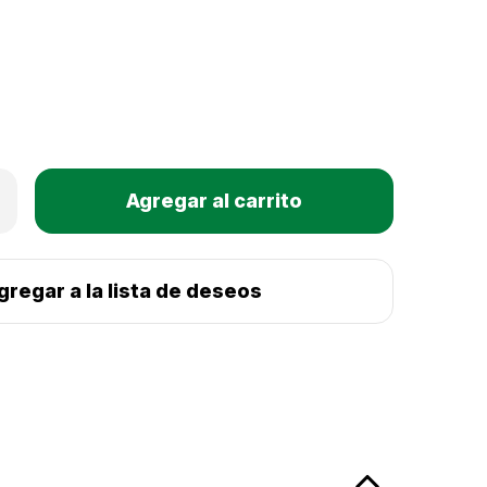
Only
mentar
Existencias
tidad
actuales:
ico
lisi
gregar a la lista de deseos
sh
oly
tter