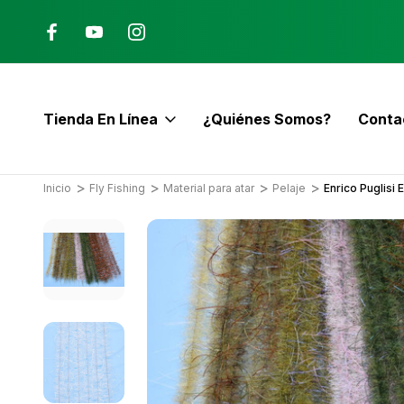
Ana, Costa Rica
ENVÍO GRATIS con pedidos mayor
$60
Tienda En Línea
¿Quiénes Somos?
Conta
E
Inicio
Fly Fishing
Material para atar
Pelaje
Enrico Puglisi 