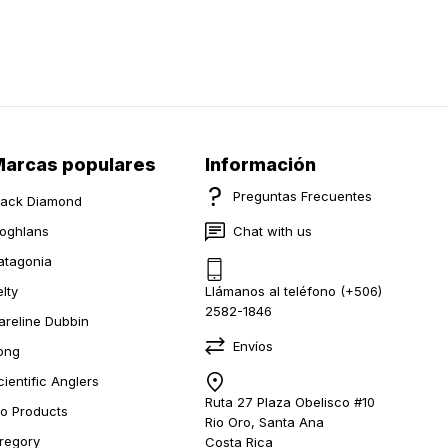
arcas populares
Información
Preguntas Frecuentes
lack Diamond
oghlans
Chat with us
atagonia
elty
Llámanos al teléfono (+506)
2582-1846
areline Dubbin
Envíos
ong
cientific Anglers
Ruta 27 Plaza Obelisco #10
io Products
Rio Oro, Santa Ana
regory
Costa Rica