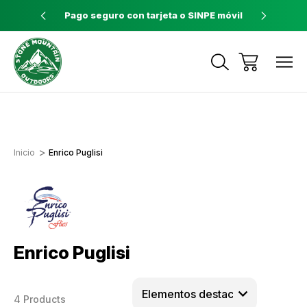
ores a $60
Pago seguro con tarjeta o SINPE móvil
Tienda 
Envíos a todo el país con Correos de
Costa Rica
Inicio
Enrico Puglisi
Enrico Puglisi
4 Products