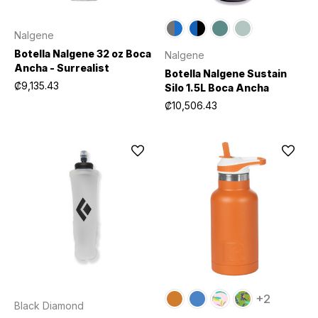
Nalgene
Botella Nalgene 32 oz Boca
Nalgene
Ancha - Surrealist
Botella Nalgene Sustain
₡9,135.43
Silo 1.5L Boca Ancha
₡10,506.43
+2
Black Diamond