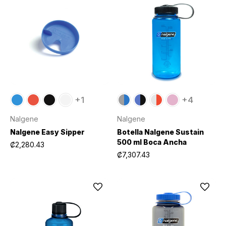
+1
+4
Nalgene
Nalgene
Nalgene Easy Sipper
Botella Nalgene Sustain
500 ml Boca Ancha
₡2,280.43
₡7,307.43