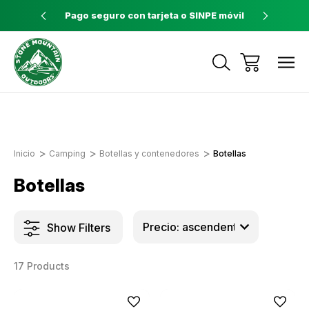
ores a $60
Pago seguro con tarjeta o SINPE móvil
Tienda 
Envíos a todo el país con Correos de
Costa Rica
Inicio
Camping
Botellas y contenedores
Botellas
Botellas
Show Filters
17 Products