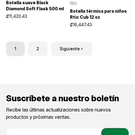
Botella suave Black
Rtic
Diamond Soft Flask 500 ml
Botella térmica para niños
₡11,420.43
Rtic Cub 12 oz
₡16,447.43
1
2
Siguiente
Suscríbete a nuestro boletín
Recibe las últimas actualizaciones sobre nuevos
productos y próximas ventas.
D