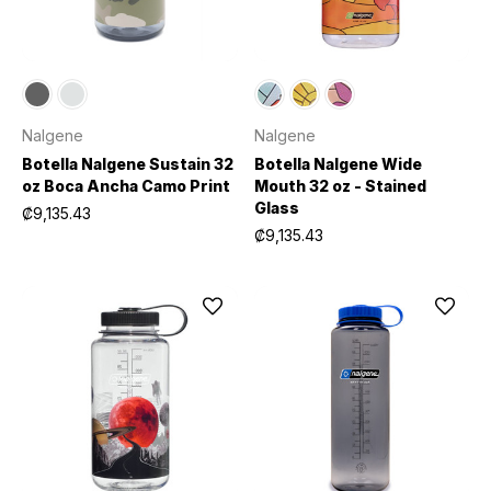
Nalgene
Nalgene
Botella Nalgene Sustain 32
Botella Nalgene Wide
oz Boca Ancha Camo Print
Mouth 32 oz - Stained
Glass
₡9,135.43
₡9,135.43