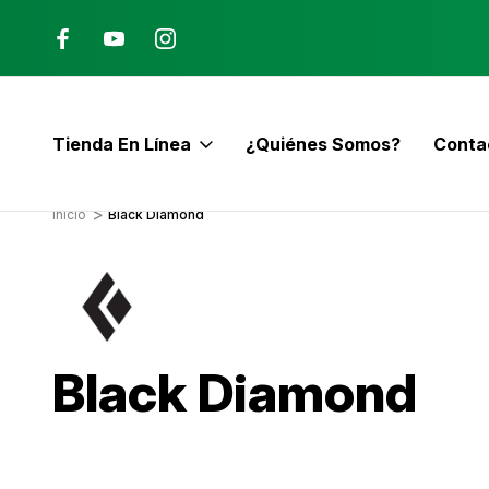
Ana, Costa Rica
ENVÍO GRATIS con pedidos mayor
$60
Tienda En Línea
¿Quiénes Somos?
Conta
E
Inicio
Black Diamond
Black Diamond