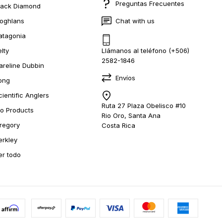
Preguntas Frecuentes
lack Diamond
oghlans
Chat with us
atagonia
elty
Llámanos al teléfono (+506)
2582-1846
areline Dubbin
Envíos
ong
cientific Anglers
Ruta 27 Plaza Obelisco #10
io Products
Rio Oro, Santa Ana
regory
Costa Rica
erkley
er todo