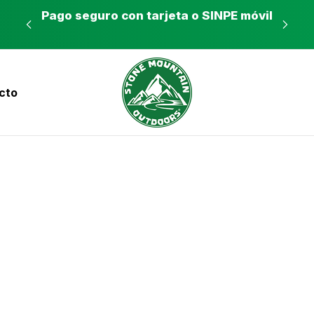
es a
Pago seguro con tarjeta o SINPE móvil
Tie
cto
nvíos a todo el país con Correos de Costa Ri