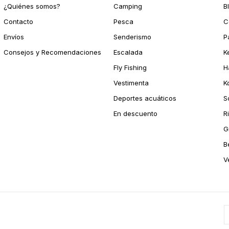
¿Quiénes somos?
Camping
B
Contacto
Pesca
C
Envíos
Senderismo
P
Consejos y Recomendaciones
Escalada
K
Fly Fishing
H
Vestimenta
K
Deportes acuáticos
S
En descuento
R
G
B
V