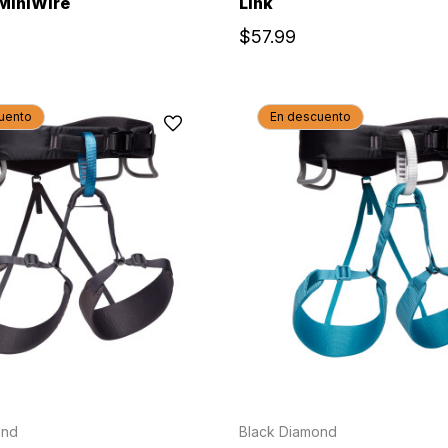
MiniWire
Link
$57.99
uento
En descuento
ond
Black Diamond