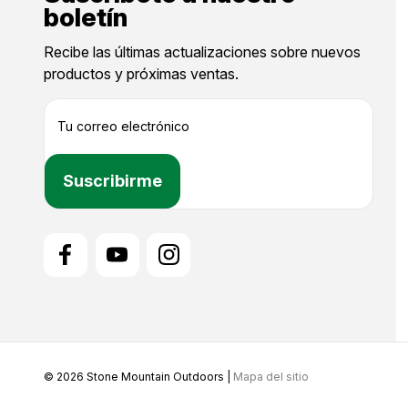
boletín
Recibe las últimas actualizaciones sobre nuevos
productos y próximas ventas.
D
i
r
e
c
c
i
ó
n
d
e
c
o
r
r
© 2026 Stone Mountain Outdoors |
Mapa del sitio
e