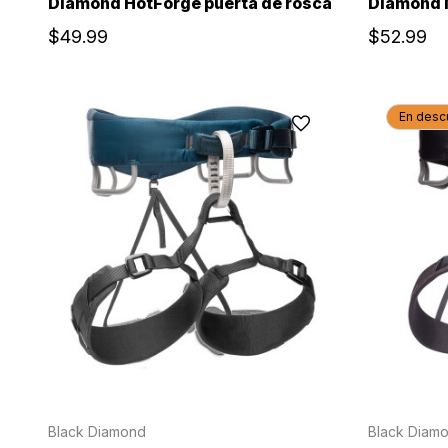
Diamond HotForge puerta de rosca
Diamond 
$49.99
$52.99
En desc
Black Diamond
Black Diam