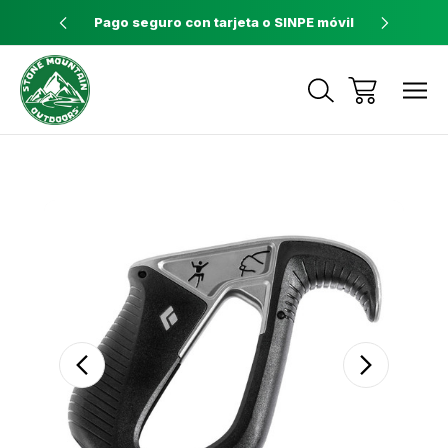
ores a $60
Pago seguro con tarjeta o SINPE móvil
Tienda 
Envíos a todo el país con Correos de
Costa Rica
Sale