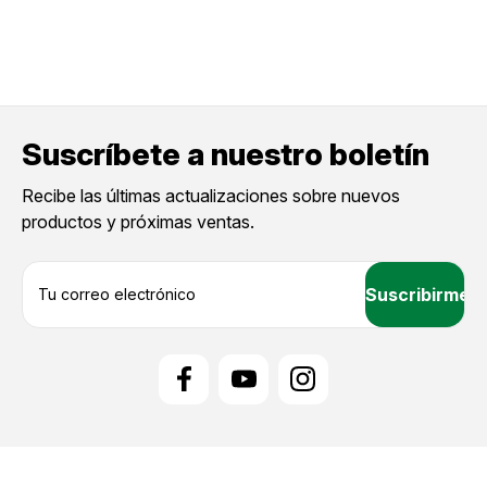
Suscríbete a nuestro boletín
Recibe las últimas actualizaciones sobre nuevos
productos y próximas ventas.
D
i
r
e
c
c
i
ó
n
d