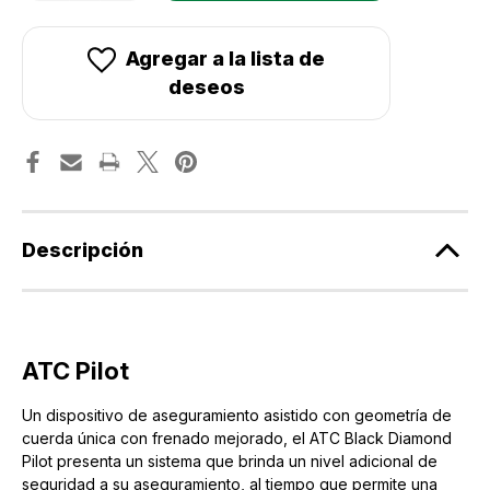
de
de
ATC
ATC
Black
Black
Diamond
Diamond
Agregar a la lista de
Pilot
Pilot
deseos
Descripción
ATC Pilot
Un dispositivo de aseguramiento asistido con geometría de
cuerda única con frenado mejorado, el ATC Black Diamond
Pilot presenta un sistema que brinda un nivel adicional de
seguridad a su aseguramiento, al tiempo que permite una