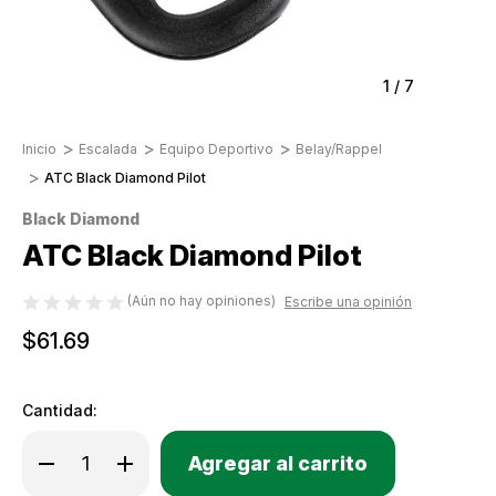
1
/
7
Inicio
Escalada
Equipo Deportivo
Belay/Rappel
ATC Black Diamond Pilot
Black Diamond
ATC Black Diamond Pilot
(Aún no hay opiniones)
Escribe una opinión
$61.69
Cantidad:
Only
Disminuir
Aumentar
Existencias
la
la
cantidad
cantidad
actuales: