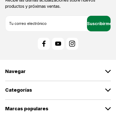
productos y próximas ventas.
D
i
r
e
c
c
i
ó
n
d
Navegar
e
c
o
r
Categorías
r
e
o
Marcas populares
e