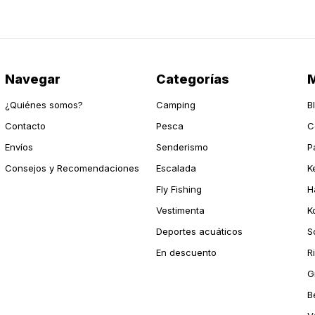
Navegar
Categorías
M
¿Quiénes somos?
Camping
B
Contacto
Pesca
C
Envíos
Senderismo
P
Consejos y Recomendaciones
Escalada
K
Fly Fishing
H
Vestimenta
K
Deportes acuáticos
S
En descuento
R
G
B