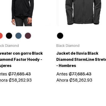
ack Diamond
Black Diamond
eater con gorro Black
Jacket de lluvia Black
amond Factor Hoody -
Diamond StormLine Stret
ujeres
- Hombres
ntes
₡77,685.43
Antes
₡77,685.43
hora
₡58,262.93
Ahora
₡58,262.93