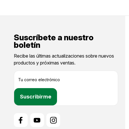
Suscríbete a nuestro
boletín
Recibe las últimas actualizaciones sobre nuevos
productos y próximas ventas.
D
i
r
e
c
c
i
ó
n
d