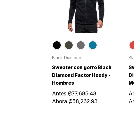
Black Diamond
Bl
Sweater con gorro Black
Sw
Diamond Factor Hoody -
Di
Hombres
M
Antes
₡77,685.43
A
Ahora
₡58,262.93
A