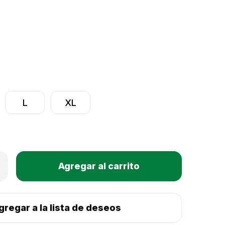
L
XL
Only
mentar
Existencias
tidad
actuales:
eater
ck
amond
gregar a la lista de deseos
tor
ket