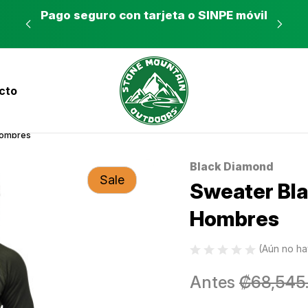
es a
Pago seguro con tarjeta o SINPE móvil
Tie
cto
nvíos a todo el país con Correos de Costa Ri
Hombres
Black Diamond
Sale
Sweater Bla
Hombres
(Aún no ha
Antes
₡68,545