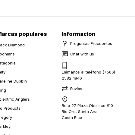
arcas populares
Información
Preguntas Frecuentes
lack Diamond
oghlans
Chat with us
atagonia
elty
Llámanos al teléfono (+506)
2582-1846
areline Dubbin
Envíos
ong
cientific Anglers
Ruta 27 Plaza Obelisco #10
io Products
Rio Oro, Santa Ana
regory
Costa Rica
erkley