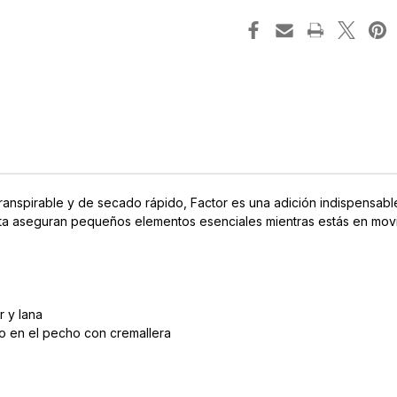
-
-
Hombres
Ho
ranspirable y de secado rápido, Factor es una adición indispensable
eta aseguran pequeños elementos esenciales mientras estás en movi
r y lana
lo en el pecho con cremallera