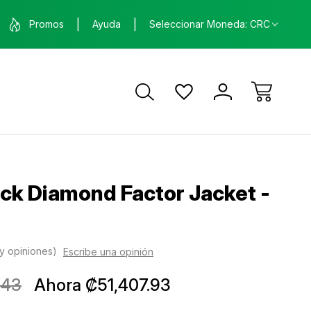
nda física en Santa Ana, Costa Rica
ENVÍO GRATIS
Promos
Ayuda
Seleccionar Moneda: CRC
ca
ck Diamond Factor Jacket -
y opiniones)
Escribe una opinión
.43
Ahora
₡51,407.93