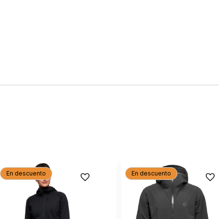
En descuento
En descuento