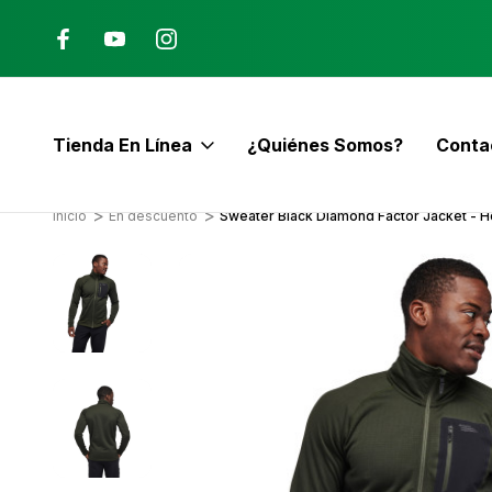
Ana, Costa Rica
ENVÍO GRATIS con pedidos mayor
$60
Tienda En Línea
¿Quiénes Somos?
Conta
E
Inicio
En descuento
Sweater Black Diamond Factor Jacket - 