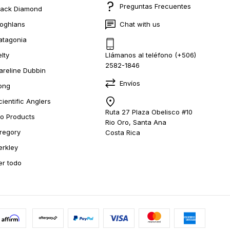
Preguntas Frecuentes
lack Diamond
oghlans
Chat with us
atagonia
elty
Llámanos al teléfono (+506)
2582-1846
areline Dubbin
Envíos
ong
cientific Anglers
Ruta 27 Plaza Obelisco #10
io Products
Rio Oro, Santa Ana
regory
Costa Rica
erkley
er todo