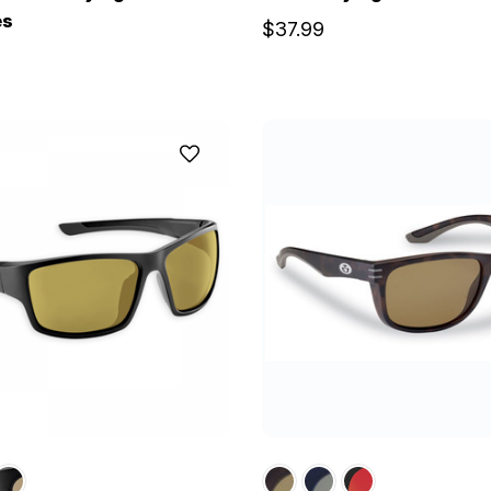
es
$37.99