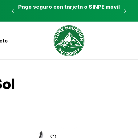
es a
Pago seguro con tarjeta o SINPE móvil
Tie
cto
nvíos a todo el país con Correos de Costa Ri
Sol