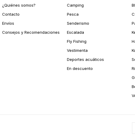
¿Quiénes somos?
Camping
B
Contacto
Pesca
C
Envíos
Senderismo
P
Consejos y Recomendaciones
Escalada
K
Fly Fishing
H
Vestimenta
K
Deportes acuáticos
S
En descuento
R
G
B
V