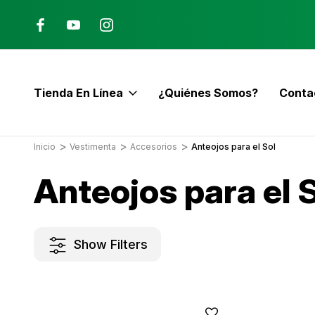
Ana, Costa Rica
ENVÍO GRATIS con pedidos mayor
$60
Tienda En Línea
¿Quiénes Somos?
Conta
E
Inicio
Vestimenta
Accesorios
Anteojos para el Sol
Anteojos para el 
Show Filters