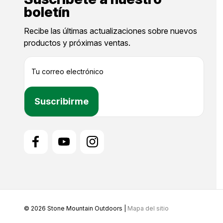
boletín
Recibe las últimas actualizaciones sobre nuevos
productos y próximas ventas.
D
i
r
e
c
c
i
ó
n
d
e
c
o
r
r
© 2026 Stone Mountain Outdoors |
Mapa del sitio
e