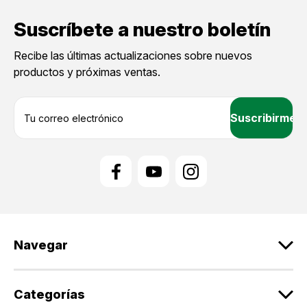
Suscríbete a nuestro boletín
Recibe las últimas actualizaciones sobre nuevos
productos y próximas ventas.
D
i
r
e
c
c
i
ó
n
d
Navegar
e
c
o
r
Categorías
r