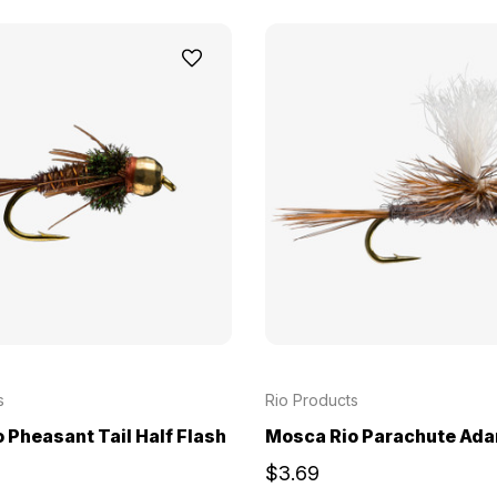
s
Rio Products
 Pheasant Tail Half Flash
Mosca Rio Parachute Ada
$3.69