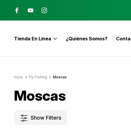
Ana, Costa Rica
ENVÍO GRATIS con pedidos mayor
$60
Tienda En Línea
¿Quiénes Somos?
Conta
E
Inicio
Fly Fishing
Moscas
Moscas
Show Filters