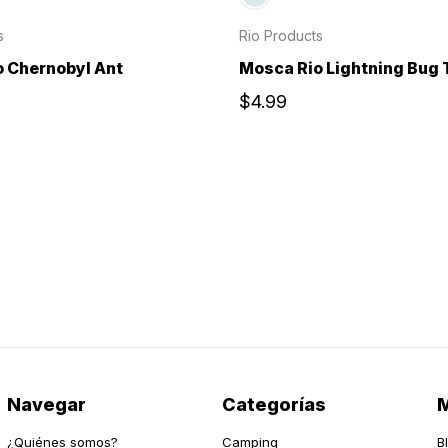
s
Rio Products
 Chernobyl Ant
Mosca Rio Lightning Bug 
$4.99
Navegar
Categorías
M
¿Quiénes somos?
Camping
B