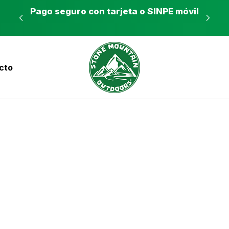
es a
Pago seguro con tarjeta o SINPE móvil
Tie
cto
nvíos a todo el país con Correos de Costa Ri