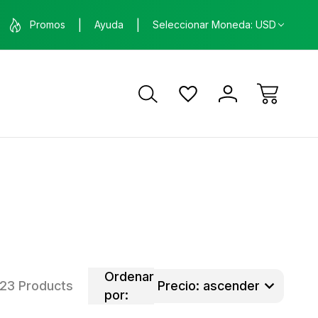
nda física en Santa Ana, Costa Rica
ENVÍO GRATIS
Promos
Ayuda
Seleccionar Moneda: USD
ca
Ordenar
23 Products
por: