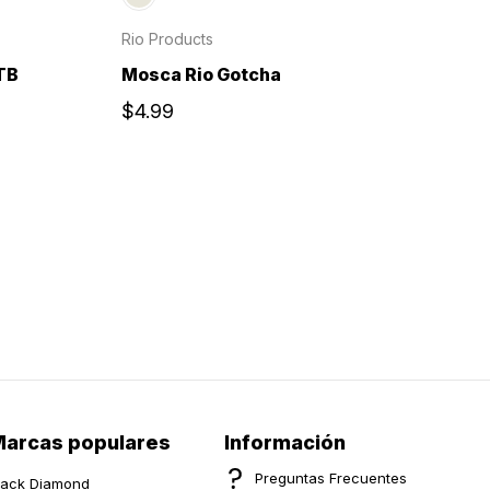
Rio Products
TB
Mosca Rio Gotcha
$4.99
arcas populares
Información
Preguntas Frecuentes
lack Diamond