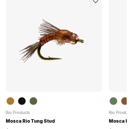
Rio Products
Rio Produc
Mosca Rio Tung Stud
Mosca R