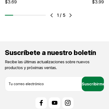
$3.69
$3.99
1
/
5
Suscríbete a nuestro boletín
Recibe las últimas actualizaciones sobre nuevos
productos y próximas ventas.
D
i
r
e
c
c