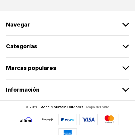
i
ó
n
d
Navegar
e
c
o
r
Categorías
r
e
o
Marcas populares
e
l
e
Información
c
t
r
© 2026 Stone Mountain Outdoors |
Mapa del sitio
ó
n
i
c
o