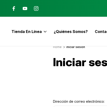
Ana, Costa Rica
ENVÍO GRATIS con pedidos mayor
$60
Tienda En Línea
¿Quiénes Somos?
Conta
E
Home
Iniciar sesión
Iniciar se
Dirección de correo electrónico: