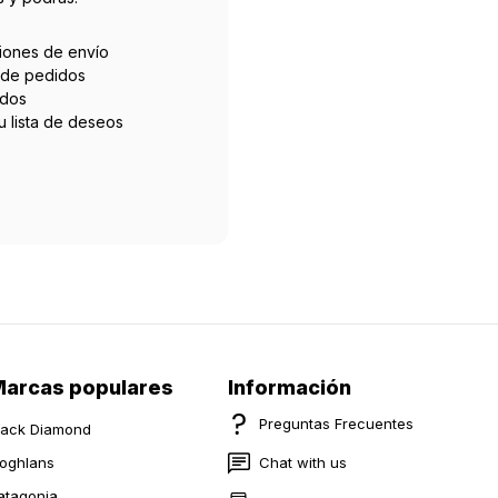
ciones de envío
l de pedidos
idos
tu lista de deseos
arcas populares
Información
Preguntas Frecuentes
lack Diamond
oghlans
Chat with us
atagonia