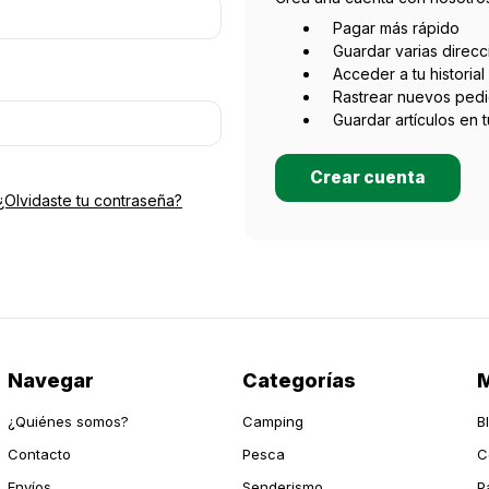
Pagar más rápido
Guardar varias direc
Acceder a tu historia
Rastrear nuevos ped
Guardar artículos en 
Crear cuenta
¿Olvidaste tu contraseña?
Navegar
Categorías
M
¿Quiénes somos?
Camping
B
Contacto
Pesca
C
Envíos
Senderismo
P