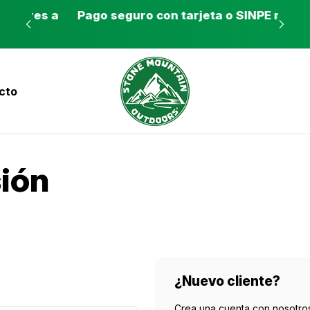
es a
Pago seguro con tarjeta o SINPE móvil
Tie
cto
nvíos a todo el país con Correos de Costa Ri
sión
¿Nuevo cliente?
Crea una cuenta con nosotros