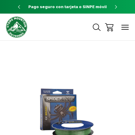
ores a $60
Pago seguro con tarjeta o SINPE móvil
Tienda 
Envíos a todo el país con Correos de
Costa Rica
Sale