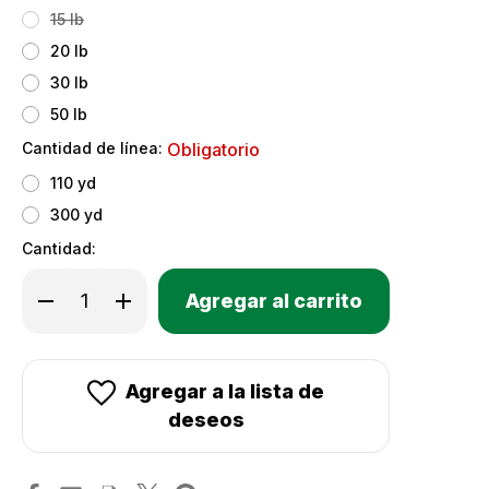
15 lb
20 lb
30 lb
50 lb
Cantidad de línea:
Obligatorio
110 yd
300 yd
Cantidad:
Only
Disminuir
Aumentar
Existencias
la
la
cantidad
cantidad
actuales:
de
de
Línea
Línea
de
de
Pesca
Pesca
Agregar a la lista de
Trenzada
Trenzada
Spiderwire
Spiderwire
deseos
EZ
EZ
Braid
Braid