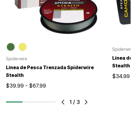
Spiderwir
Línea de
Spiderwire
Stealth
Línea de Pesca Trenzada Spiderwire
Stealth
$34.99
$39.99 - $67.99
1
/
3