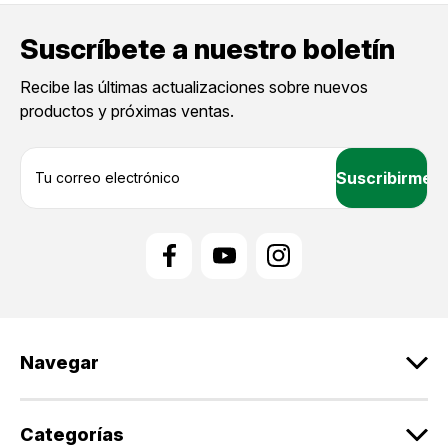
Suscríbete a nuestro boletín
Recibe las últimas actualizaciones sobre nuevos
productos y próximas ventas.
D
i
r
e
c
c
i
ó
n
d
Navegar
e
c
o
r
Categorías