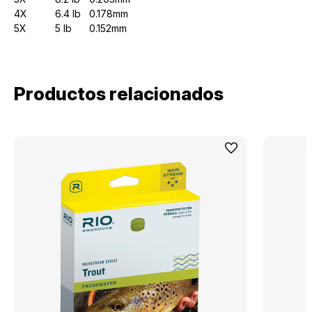
4X
6.4 lb
0.178mm
5X
5 lb
0.152mm
Productos relacionados