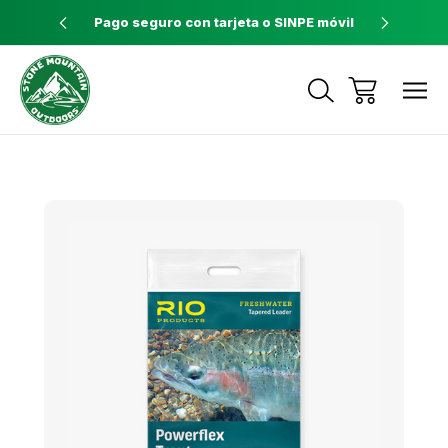
ores a $60
Pago seguro con tarjeta o SINPE móvil
Tienda 
Envíos a todo el país con Correos de
Costa Rica
Sale