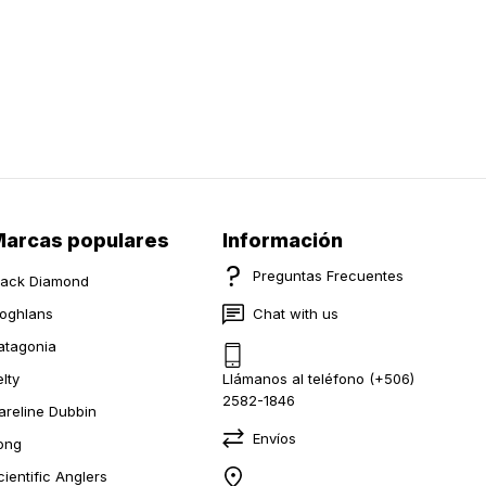
arcas populares
Información
Preguntas Frecuentes
lack Diamond
oghlans
Chat with us
atagonia
elty
Llámanos al teléfono (+506)
2582-1846
areline Dubbin
Envíos
ong
cientific Anglers