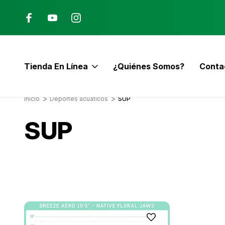
Ana, Costa Rica
ENVÍO GRATIS con pedidos mayor
$60
Tienda En Línea
¿Quiénes Somos?
Conta
E
Inicio
Deportes acuáticos
SUP
SUP