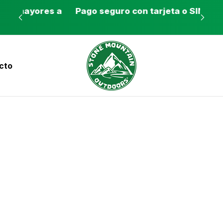
es a
Pago seguro con tarjeta o SINPE móvil
Tie
cto
nvíos a todo el país con Correos de Costa Ri