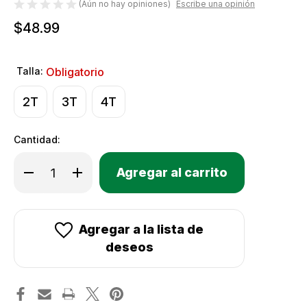
(Aún no hay opiniones)
Escribe una opinión
$48.99
Talla:
Obligatorio
2T
3T
4T
Cantidad:
Only
Disminuir
Aumentar
Existencias
la
la
cantidad
cantidad
actuales:
de
de
Juego
Juego
de
de
ropa
ropa
Agregar a la lista de
térmica
térmica
Terramar
Terramar
deseos
2.0
2.0
Free
Free
Ride
Ride
Heritage
Heritage
para
para
niños
niños