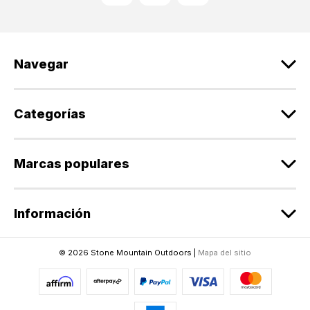
i
ó
n
d
Navegar
e
c
o
r
Categorías
r
e
o
Marcas populares
e
l
e
Información
c
t
r
© 2026 Stone Mountain Outdoors |
Mapa del sitio
ó
n
i
c