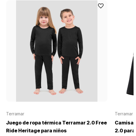
Terramar
Terramar
Juego de ropa térmica Terramar 2.0 Free
Camisa 
Ride Heritage para niños
2.0 para