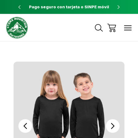
ores a $60
Pago seguro con tarjeta o SINPE móvil
Tienda 
Envíos a todo el país con Correos de
Costa Rica
Sale