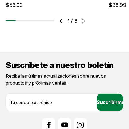
$56.00
$38.99
1
/
5
Suscríbete a nuestro boletín
Recibe las últimas actualizaciones sobre nuevos
productos y próximas ventas.
D
i
r
e
c
c